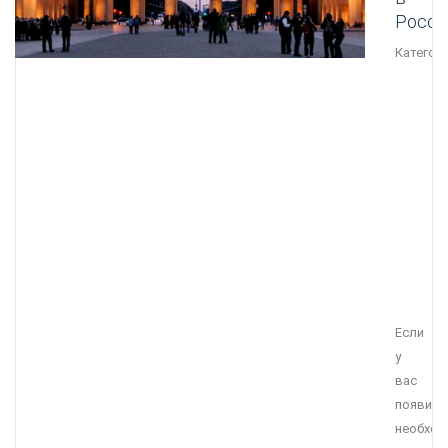
Росс
Категори
Если
у
вас
появила
необход