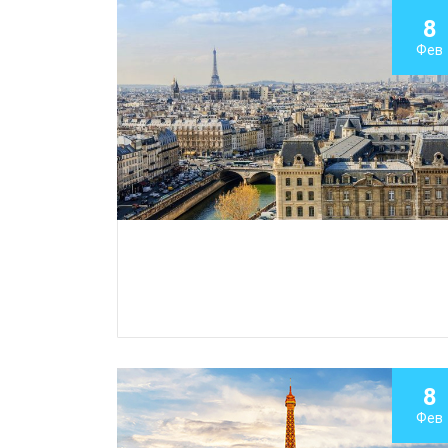
8
Фев
8
Фев