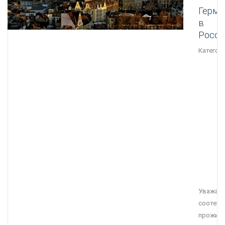
Герма
в
Росс
Категори
Уважае
соотече
прожив