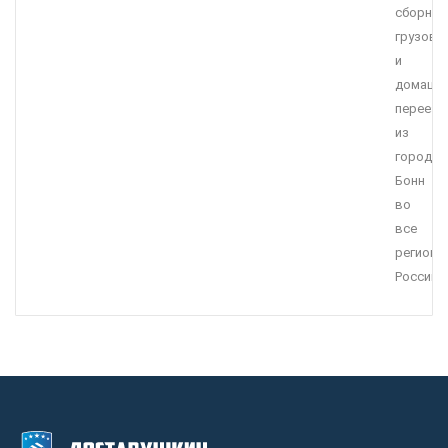
сборных
грузов
и
домашн
переезд
из
города
Бонн
во
все
регионы
России.